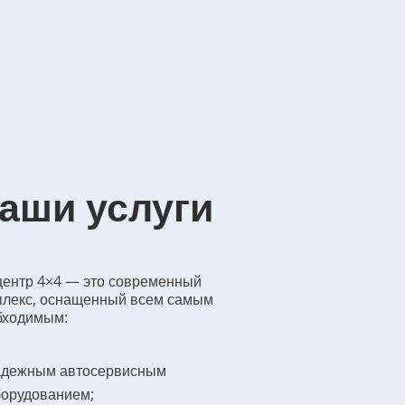
аши услуги
центр 4×4 — это современный
плекс, оснащенный всем самым
бходимым:
адежным автосервисным
борудованием;