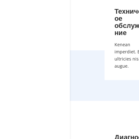
Технич
ое
обслу
ние
Kenean
imperdiet. 
ultricies nis
augue.
Диагно