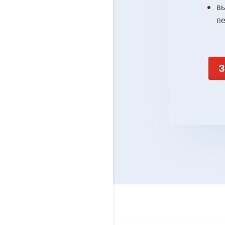
в
п
З