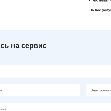
лестницы н
На все услу
сь на сервис