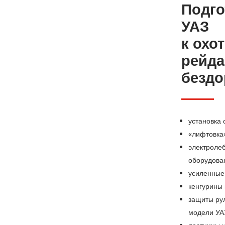
Подго
УАЗ
к охо
рейда
бездо
установка
«лифтовка
электроле
оборудова
усиленные
кенгурины 
защиты рул
модели УА