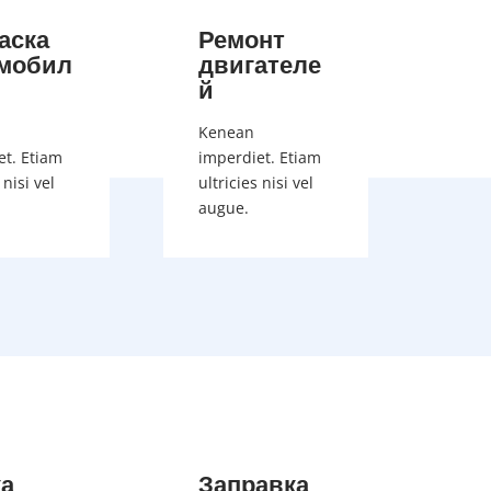
аска
Ремонт
мобил
двигателе
й
Kenean
et. Etiam
imperdiet. Etiam
 nisi vel
ultricies nisi vel
augue.
а
Заправка