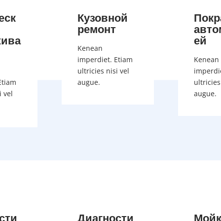
еск
Кузовной
Покр
ремонт
авто
жива
ей
Kenean
imperdiet. Etiam
Kenean
ultricies nisi vel
imperdi
Etiam
augue.
ultricies
i vel
augue.
сти
Диагности
Мойк