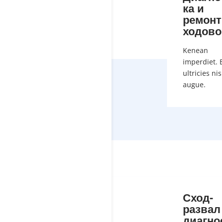
ка и
ремонт
ходово
Kenean
imperdiet. 
ultricies nis
augue.
Сход-
развал
диагно