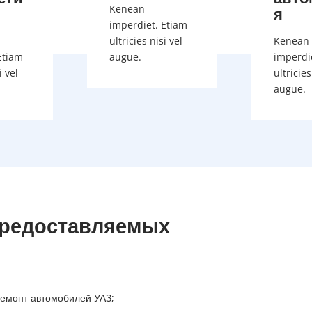
Kenean
я
imperdiet. Etiam
ultricies nisi vel
Kenean
Etiam
augue.
imperdi
i vel
ultricies
augue.
редоставляемых
емонт автомобилей УАЗ;