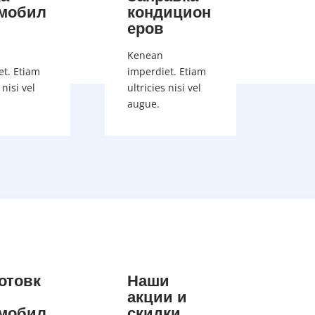
мобил
кондицион
еров
Kenean
et. Etiam
imperdiet. Etiam
 nisi vel
ultricies nisi vel
augue.
отовк
Наши
акции и
мобил
скидки