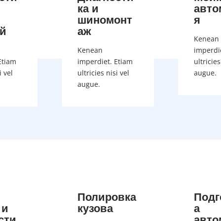
ка и
авто
шиномонт
я
й
аж
Kenean
Kenean
imperdi
Etiam
imperdiet. Etiam
ultricies
i vel
ultricies nisi vel
augue.
augue.
Полировка
Подг
 и
кузова
а
сти
авто